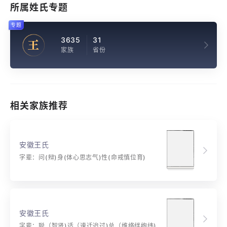
所属姓氏专题
专题
3635
31
王
家族
省份
相关家族推荐
安徽王氏
字辈：问(辩)身(体心思志气)性(命戒慎位育)
安徽王氏
字辈：聪（智贤)适（速迁迨过)总（维络绊绚纬)