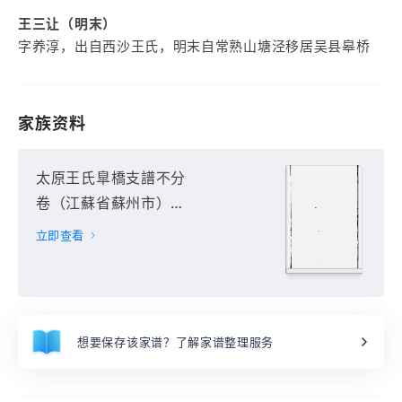
王三让（明末）
字养淳，出自西沙王氏，明末自常熟山塘泾移居吴县皋桥
家族资料
太原王氏臯橋支譜不分
卷（江蘇省蘇州市）第
1册
立即查看
想要保存该家谱？了解家谱整理服务