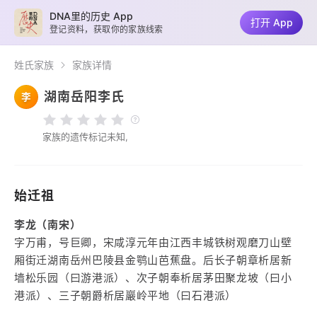
DNA里的历史 App
打开 App
登记资料，获取你的家族线索
姓氏家族
家族详情
湖南岳阳李氏
李
家族的遗传标记未知,
始迁祖
李龙（南宋）
字万甫，号巨卿，宋咸淳元年由江西丰城铁树观磨刀山壁
厢街迁湖南岳州巴陵县金鹗山芭蕉盘。后长子朝章析居新
墙松乐园（曰游港派）、次子朝奉析居茅田聚龙坡（曰小
港派）、三子朝爵析居巖岭平地（曰石港派）