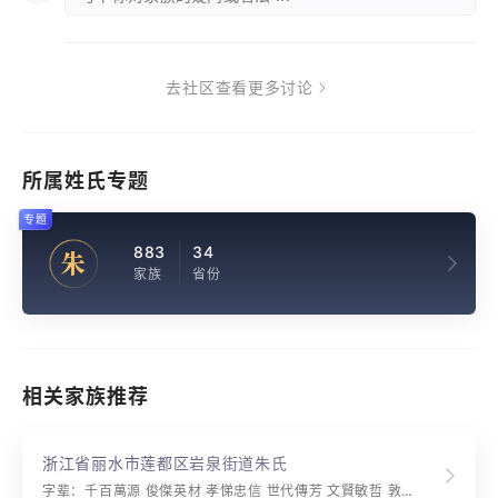
去社区查看更多讨论
所属姓氏专题
专题
883
34
朱
家族
省份
相关家族推荐
浙江省丽水市莲都区岩泉街道朱氏
字辈：千百萬源 俊傑英材 孝悌忠信 世代傳芳 文賢敏哲 敦厚溫恭 詩書禮樂 富豪華煌