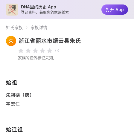
DNA里的历史 App
打开 App
登记资料，获取你的家族线索
姓氏家族
家族详情
浙江省丽水市缙云县朱氏
朱
家族的遗传标记未知,
始祖
朱祖德（唐）
字宏仁
始迁祖