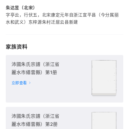
朱达昱（北宋）
字亭云，行伏五，北宋康定元年自浙江宣平县（今分属丽
水和武义）东梓源朱村迁居云县新建
家族资料
沛國朱氏宗譜（浙江省
麗水市縉雲縣）第1册
立即查看
沛國朱氏宗譜（浙江省
麗水市縉雲縣）第2册