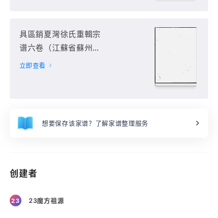
具區銷夏灣徐氏重輯宗
谱六卷（江蘇省蘇州
市）第6册
立即查看
想要保存该家谱？了解家谱整理服务
创建者
23魔方祖源
23