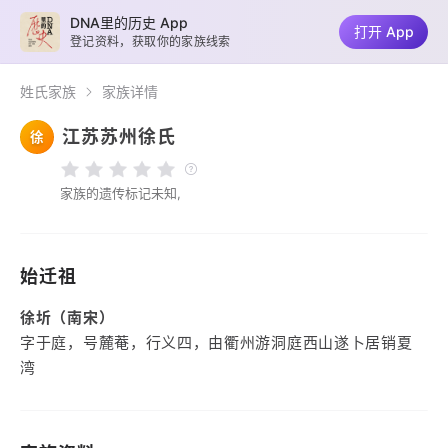
DNA里的历史 App
打开 App
登记资料，获取你的家族线索
姓氏家族
家族详情
江苏苏州徐氏
徐
家族的遗传标记未知,
始迁祖
徐圻（南宋）
字于庭，号麓菴，行义四，由衢州游洞庭西山遂卜居销夏
湾