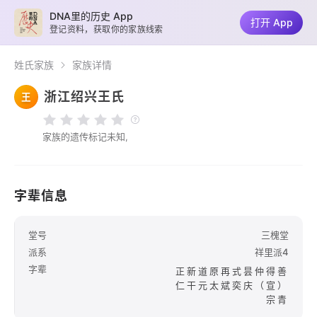
DNA里的历史 App
打开 App
登记资料，获取你的家族线索
姓氏家族
家族详情
浙江绍兴王氏
王
家族的遗传标记未知,
字辈信息
堂号
三槐堂
派系
祥里派4
字辈
正新道原再式昙仲得善
仁干元太斌奕庆（宣）
宗青