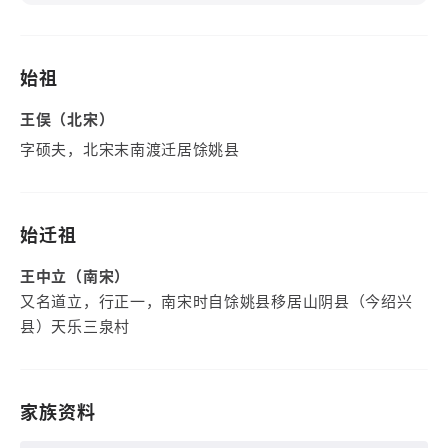
始祖
王俣（北宋）
字硕夫，北宋末南渡迁居馀姚县
始迁祖
王中立（南宋）
又名道立，行正一，南宋时自馀姚县移居山阴县（今绍兴
县）天乐三泉村
家族资料