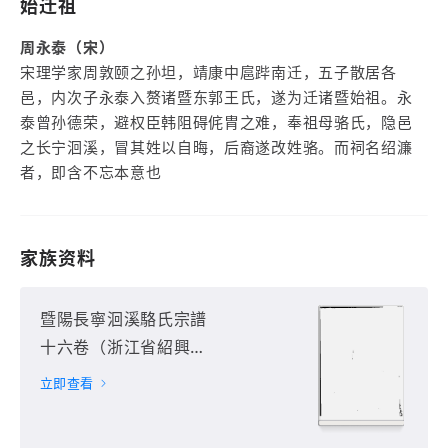
始迁祖
周永泰（宋）
宋理学家周敦颐之孙坦，靖康中扈跸南迁，五子散居各
邑，内次子永泰入赘诸暨东郭王氏，遂为迁诸暨始祖。永
泰曾孙德荣，避权臣韩阻碍侂胄之难，奉祖母骆氏，隐邑
之长宁洄溪，冒其姓以自晦，后裔遂改姓骆。而祠名绍濂
者，即含不忘本意也
家族资料
暨陽長寧洄溪駱氏宗譜
十六卷（浙江省紹興市
諸暨市）第1册
立即查看