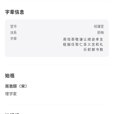
字辈信息
堂号
绍濂堂
派系
前梅
字辈
南恒菾敬谦让顺逊孝友
睦姻任智仁圣义忠和礼
乐射御书数
始祖
周敦颐（宋）
理学家