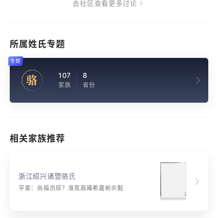
去社区查看更多讨论
所属姓氏专题
专题
107
8
骆
家族
省份
相关家族推荐
浙江绍兴诸暨骆氏
字辈：尚福员琼？准鸾高雍希嘉彬炎魁