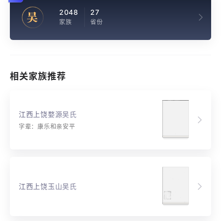
2048
27
吴
家族
省份
相关家族推荐
江西上饶婺源吴氏
字辈：康乐和亲安平
江西上饶玉山吴氏