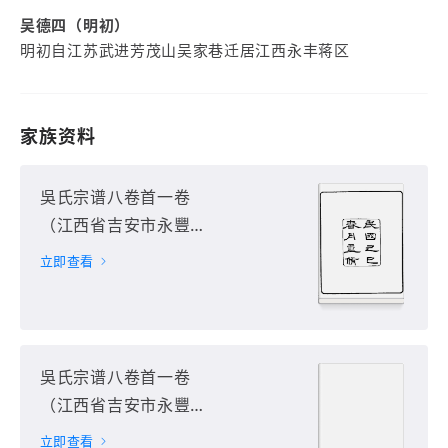
吴德四（明初）
明初自江苏武进芳茂山吴家巷迁居江西永丰蒋区
家族资料
吳氏宗谱八卷首一卷
（江西省吉安市永豐
縣）第1册
立即查看
吳氏宗谱八卷首一卷
（江西省吉安市永豐
縣）第2册
立即查看