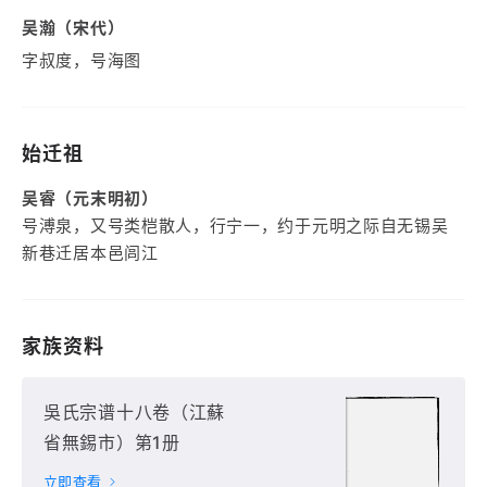
吴瀚（宋代）
字叔度，号海图
始迁祖
吴睿（元末明初）
号溥泉，又号类桤散人，行宁一，约于元明之际自无锡吴
新巷迁居本邑闾江
家族资料
吳氏宗谱十八卷（江蘇
省無錫市）第1册
立即查看