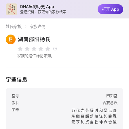
DNA里的历史 App
打开 App
登记资料，获取你的家族线索
姓氏家族
家族详情
湖南邵阳杨氏
杨
家族的遗传标记未知,
字辈信息
堂号
四知堂
派系
合族总议
字辈
万代光荣耀时和景运隆
承继昌麟盛贻谋起骏融
元亨利贞吉乾坤六合通