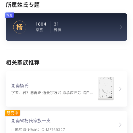
所属姓氏专题
专题
1804
31
杨
家族
省份
相关家族推荐
湖南杨氏
字辈：君？忠再正 通景宗万兴 添承应世芳 清白传家天 相期恢俊烈 济美绍英贤 贵自诗书得 富从俭约延 持身昭肃慎 立品重贞廉 纯武钦彝训 声闻远遐渲
研究中
湖南省杨氏家族一支
可能的遗传标记：O-MF169327