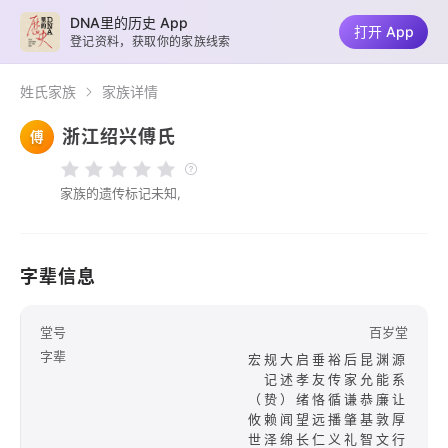
DNA里的历史 App
打开 App
登记资料，获取你的家族线索
姓氏家族
家族详情
浙江绍兴傅氏
傅
家族的遗传标记未知,
字辈信息
堂号
百岁堂
字辈
宏规大启垂裕后昆渊源
记述孝友传家允能系
（贽）绪恪循谦恭廉让
攸赖闻望远播肇基敦厚
世泽绵长仁义礼智文行