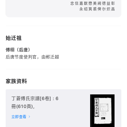
忠信嘉猷懋美阙德益彰
永绍箕裘俾尔炽昌
始迁祖
傅栩（后唐）
后唐节度使判官，由郸迁越
家族资料
丁蒼傅氏宗譜[6卷] : 6
冊(610頁),
立即查看