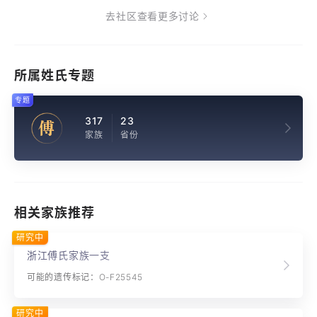
去社区查看更多讨论
所属姓氏专题
专题
317
23
傅
家族
省份
相关家族推荐
研究中
浙江傅氏家族一支
可能的遗传标记：O-F25545
研究中