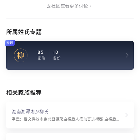
去社区查看更多讨论
所属姓氏专题
专题
85
10
柳
家族
省份
相关家族推荐
湖南湘潭湘乡柳氏
字辈：世文得效永崇兴显祖荣启裕后人盛加官进禄都 启裕后人盛 加官禄位升 启裕后人盛 加官禄位升 弼廷存正介 勷国任贤能 耀彩丁才广 馨香甲第登 千秋礼祀典 万业子孙绳