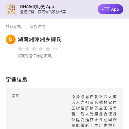
DNA里的历史 App
打开 App
登记资料，获取你的家族线索
姓氏家族
家族详情
湖南湘潭湘乡柳氏
柳
家族的遗传标记未知,
字辈信息
字辈
添源必思自朝继兴大成
后人光祖荣合德振家声
玉树椿庭植芳兰国瑞呈
新：后人光祖业合德禄
位陞弼廷存正介动国任
贤能耀彩丁才广声香甲