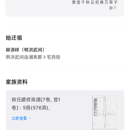
第登千秋云祀典万荣子
孙？
始迁祖
柳添祥（明洪武间）
明洪武间由湘来郡卜宅西街
家族资料
柳氏續修族譜[7卷, 首1
卷] : 5冊(576頁),
立即查看