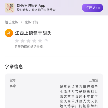
DNA里的历史 App
打开 App
登记资料，获取你的家族线索
姓氏家族
家族详情
江西上饶馀干胡氏
胡
家族的遗传标记未知,
字辈信息
堂号
三恪堂
字辈
诚意忠贞谨言慎行纲干
本添增万宝楚继第祖世
秉文章富贵纯干本智学
应凤尚单其显光大天长
地久博学广闻勤修继绍