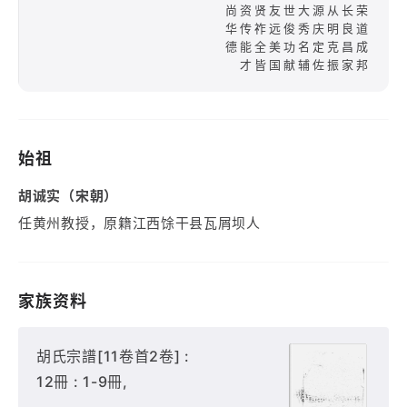
尚资贤友世大源从长荣
华传祚远俊秀庆明良道
德能全美功名定克昌成
才皆国献辅佐振家邦
始祖
胡诚实（宋朝）
任黄州教授，原籍江西馀干县瓦屑坝人
家族资料
胡氏宗譜[11卷首2卷] :
12冊 : 1-9冊,