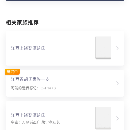
相关家族推荐
江西上饶婺源胡氏
研究中
江西省胡氏家族一支
可能的遗传标记：O-F1476
江西上饶婺源胡氏
字辈：万厚诚丕广 荣宁孝友长