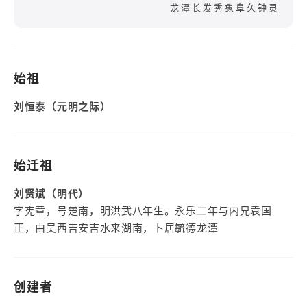
龙潭长发秀象阜久钟灵
始祖
刘恒泰（元明之际）
始迁祖
刘贤斌（明代）
字宪章，号楚南，明洪武八年生。永乐二年与内兄袁国
正，由吴西吉安吉水来湖南，卜居毓德龙潭
创建者