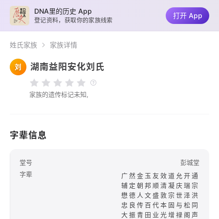
DNA里的历史 App
打开 App
登记资料，获取你的家族线索
姓氏家族
家族详情
湖南益阳安化刘氏
刘
家族的遗传标记未知,
字辈信息
堂号
彭城堂
字辈
广然金玉友效道允开通
辅定朝邦顺清凝庆瑞宗
懋德人文盛敦宗世泽洪
忠良传百代本固与松同
大振青田业光增禄阁声