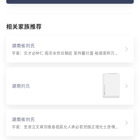
相关家族推荐
湖南省刘氏
字辈：文才必仲仁 祖宗永世应朝廷 家祚蕃衍盛 裕国家邦万载兴 代隆继述善 孝友克敦伦纪明 惟德能光显 卓高诗礼远昌荣
湖南刘氏
湖南省刘氏
字辈：圣贤立文章宗维泰祖昌允人承必若世国正增光士彦傅经学雄图掁汉邦克家明俊德忠孝树纲常