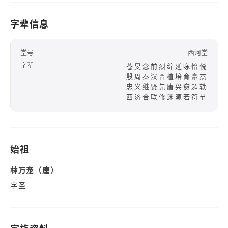
字辈信息
堂号
西河堂
字辈
苍旻念前烈绵延咏怡悦
殷周秦汉晋植培育豪杰
忠义继贤先唐兴愈超轶
西济合联修渊源若符节
始祖
林万宠（唐）
字圣