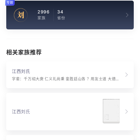
专题
2996
34
刘
家族
省份
相关家族推荐
江西刘氏
字辈：千万绍大庚 仁义礼尚秉 銮胜廷山各 ？用友士道 大德耀明堂 祖德遗徽远 宗功衍庆长 渊源诚广大 嗣续愈蕃昌 文献家传美 忠良代有光 英才兴盛世 俊彦耀明堂 诗礼遵庭训 伦常守典章 先型思丕振 为善自（启）芬（家）芳（祥）
江西刘氏