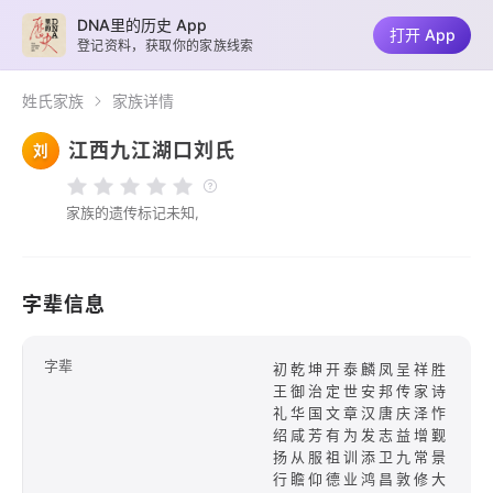
DNA里的历史 App
打开 App
登记资料，获取你的家族线索
姓氏家族
家族详情
江西九江湖口刘氏
刘
家族的遗传标记未知,
字辈信息
字辈
初乾坤开泰麟凤呈祥胜
王御治定世安邦传家诗
礼华国文章汉唐庆泽怍
绍咸芳有为发志益增觐
扬从服祖训添卫九常景
行瞻仰德业鸿昌敦修大