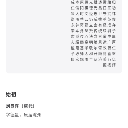
成本原辉光继述缵绪归
仁信阳祖德光昌日宗功
显大时文经思世守武纬
尚昭垂云仍咸拔萃英俊
永钟奇建立会有极成存
秉本彝圣贤传统绪君子
肃威仪心法念崇道中庸
志缉熙高明焕景运广厚
植隆基孝敬尔胥效智仁
予必师太和开顺则善继
仰宏规周全从济美万亿
振扬辉
始祖
刘巨容（唐代）
字德量，原居滁州