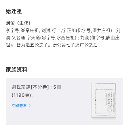
始迁祖
刘浤（宋代）
孝字号,峯窠庄祖; 刘溥,行二,字正川(悌字号,深井庄祖) ; 刘
洞,又名通,字天道(忠字号,水西庄祖) ; 刘澜(信字号,酬山庄
祖)。皆为魁五公之子。汾公第七子汉广公之后
家族资料
劉氏宗譜[不分卷] : 5冊
(1190頁),
立即查看