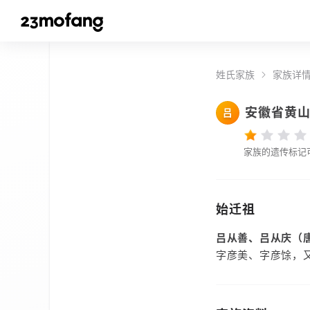
姓氏家族
家族详
安徽省黄
吕
家族的遗传标记
始迁祖
吕从善、吕从庆（
字彦美、字彦馀，