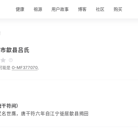
健康
祖源
用户故事
博客
社区
购买
情
山市歙县吕氏
可能是
O-MF377070
,
唐干符间）
又名世膺，唐干符六年自江宁徙居歙县揭田