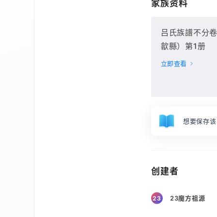
家族资料
吕氏族譜不分
歙縣）第1册
立即查看
想要保存该
创建者
23魔方祖源
23