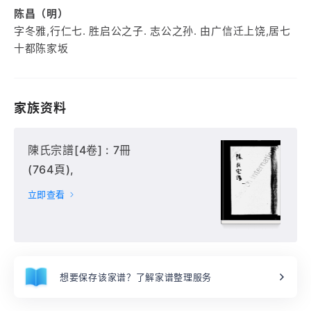
陈昌（明）
字冬雅,行仁七. 胜启公之子. 志公之孙. 由广信迁上饶,居七
十都陈家坂
家族资料
陳氏宗譜[4卷] : 7冊
(764頁),
立即查看
想要保存该家谱？了解家谱整理服务