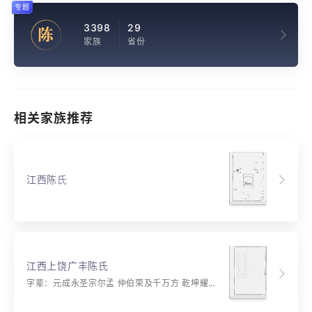
专题
3398
29
陈
家族
省份
相关家族推荐
江西陈氏
江西上饶广丰陈氏
字辈：元成永圣宗尔孟 仲伯荣及千万方 乾坤耀神明 海岳瑞奇英 玉石精雕琢 佳器自应呈 鹏翔万里程 英雄绘宏图