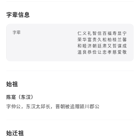
字辈信息
字辈
仁义礼智信百福寿显宁
荣华富贵久松柏桂兰馨
和睦济朝廷肃又哲谋成
温良恭俭让忠孝慈爱敬
始祖
陈寔（东汉）
字仲公，东汉太邱长，晋朝被追赠颍川郡公
始迁祖