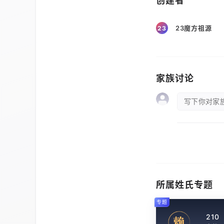
创建者
23魔方祖源
23
家族讨论
写下你对家族
所属姓氏专题
专题
210
赖