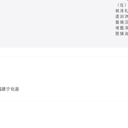
（在
祖泽
遗训
载锡
增鑑
陛镇
福建宁化县