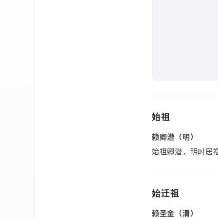
始祖
赖卿潜（明）
始祖卿潜，明时居
始迁祖
赖圣金（清）