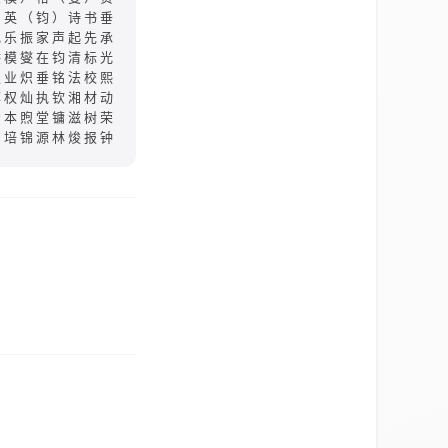
）英（钧）诗书垂
礼乐振家声起先承
洪模燮在钧清标光
汉业炽垂铭法校熙
淳权灿执钦湘材动
治本煦堂镛滋树荣
培锦源林焌报钟