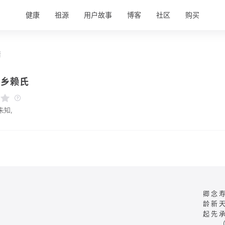
健康
祖源
用户故事
博客
社区
购买
情
宁乡赖氏
未知,
卿念
龄新
起先