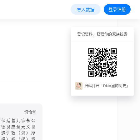
登录注册
导入数据
登记资料，获取你的家族线索
扫码打开「DNA里的历史」
慎怡堂
寿保廷善九宗永公
天德良应圣元文世
承遗训敦（洪）厚
（模）裕（燮）贤