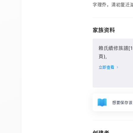
字理乔，清初复迁
家族资料
賴氏續修族譜[12卷
頁),
立即查看
想要保存该