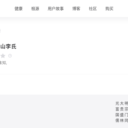
健康
祖源
用户故事
博客
社区
购买
情
玉山李氏
未知,
光大
富贵
国盛
儒林