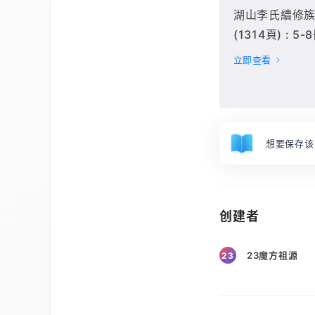
湖山李氏續修族譜[
(1314頁) : 5-
立即查看
想要保存该
创建者
23魔方祖源
23