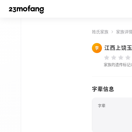
姓氏家族
家族详
江西上饶
李
家族的遗传标记
字辈信息
字辈