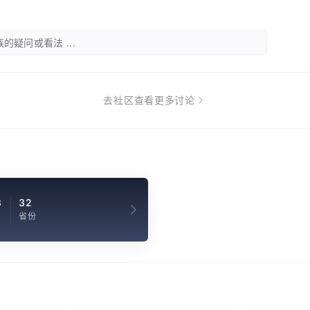
的疑问或看法 ...
去社区查看更多讨论
8
32
省份