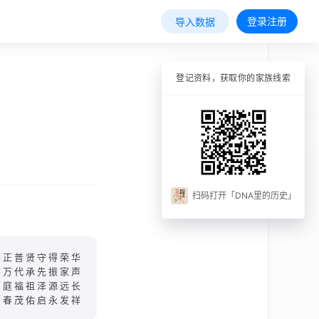
登录注册
导入数据
登记资料，获取你的家族线索
扫码打开「DNA里的历史」
明正普贤守得荣华
宗万代承先振家声
门庭福祖泽源远长
同春茂佑启永发祥