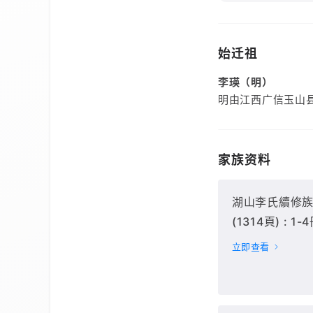
始迁祖
李瑛（明）
明由江西广信玉山
家族资料
湖山李氏續修族譜[
(1314頁) : 1-4
立即查看