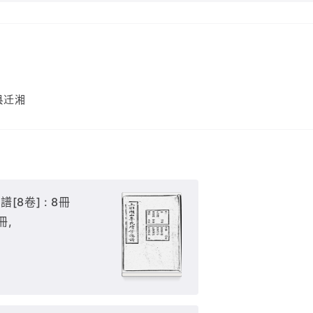
县迁湘
8卷] : 8冊
冊,