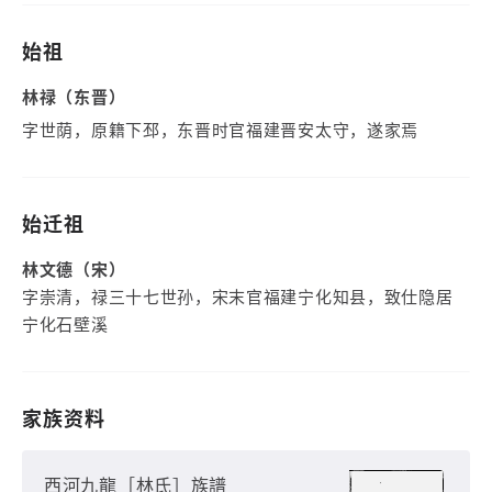
始祖
林禄（东晋）
字世荫，原籍下邳，东晋时官福建晋安太守，遂家焉
始迁祖
林文德（宋）
字崇清，禄三十七世孙，宋末官福建宁化知县，致仕隐居
宁化石壁溪
家族资料
西河九龍［林氏］族譜