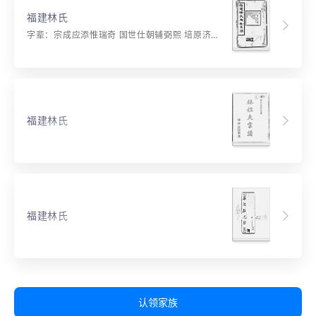
福建林氏
字辈：宗成应添惟瑞奇 国世仕朝辅弼熙 培原济运昌隆久 继牧齐贤佐正基
福建林氏
福建林氏
认领家族