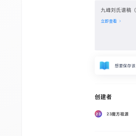
九峰刘氏谱稿（
立即查看
想要保存该
创建者
23魔方祖源
23