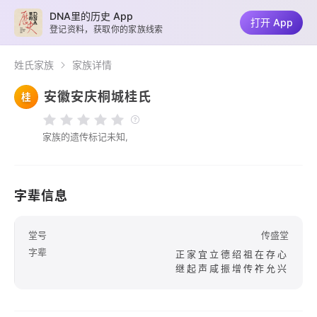
DNA里的历史 App
打开 App
登记资料，获取你的家族线索
姓氏家族
家族详情
安徽安庆桐城桂氏
桂
家族的遗传标记未知,
字辈信息
堂号
传盛堂
字辈
正家宜立德绍祖在存心
继起声咸振增传祚允兴