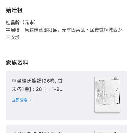
始迁祖
桂昌龄（元末）
字周岐，原籍豫章鄱阳县，元季因兵乱卜居安徽桐城西乡
三安坂
家族资料
桐邑桂氏族譜[26卷, 首
末各1卷] : 28冊 : 1-9
冊,
立即查看