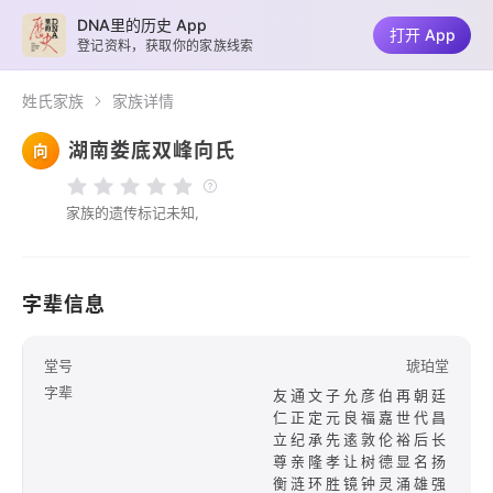
DNA里的历史 App
打开 App
登记资料，获取你的家族线索
姓氏家族
家族详情
湖南娄底双峰向氏
向
家族的遗传标记未知,
字辈信息
堂号
琥珀堂
字辈
友通文子允彦伯再朝廷
仁正定元良福嘉世代昌
立纪承先逺敦伦裕后长
尊亲隆孝让树德显名扬
衡涟环胜镜钟灵涌雄强