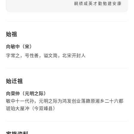
嗣绩咸英才勤勉建安康
始祖
向敏中（宋）
字常之，号性善，谥文简，北宋开封人
始迁祖
向荣仲（元明之际）
敏中十一代孙，元明之际为鸿发创业落籍原湘乡二十六都
琥珀大屋冲（今双峰县）