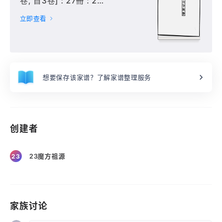
卷, 首3卷] : 27冊 : 20-
27冊(卷17-24),
立即查看
想要保存该家谱？了解家谱整理服务
创建者
23魔方祖源
23
家族讨论