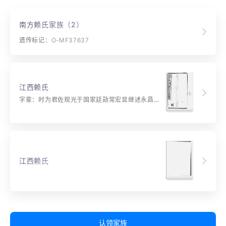
南方赖氏家族（2）
遗传标记：O-MF37637
江西赖氏
字辈：时为君佐观光于国家廷勋常宏显继述永昌华攸宜传名？因之德位嘉维兹经猷大日克引龄遐
江西赖氏
认领家族