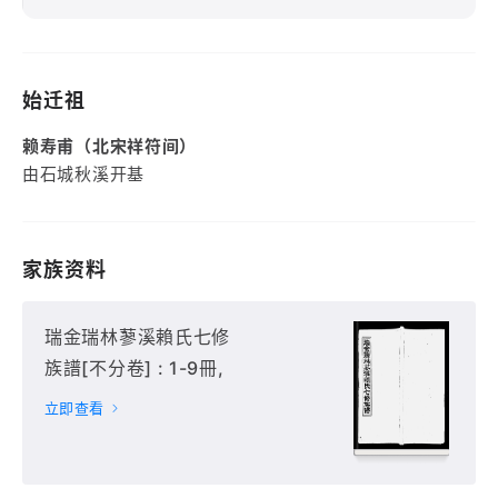
始迁祖
赖寿甫（北宋祥符间）
由石城秋溪开基
家族资料
瑞金瑞林蓼溪賴氏七修
族譜[不分卷] : 1-9冊,
立即查看