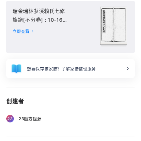
瑞金瑞林蓼溪賴氏七修
族譜[不分卷] : 10-16
冊,
立即查看
想要保存该家谱？了解家谱整理服务
创建者
23魔方祖源
23