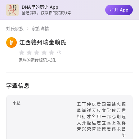
DNA里的历史 App
打开 App
登记资料，获取你的家族线索
姓氏家族
家族详情
江西赣州瑞金赖氏
赖
家族的遗传标记未知,
字辈信息
字辈
五丁仲庆贵国福馀忠振
凤尚祥天应文学传万世
祖衍才名甲一邦心期远
大开隆运志宜高上发群
芳兴荣育贤德宏伟永昌
华