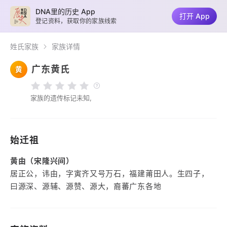
DNA里的历史 App
打开 App
登记资料，获取你的家族线索
姓氏家族
家族详情
广东黄氏
黄
家族的遗传标记未知,
始迁祖
黄由（宋隆兴间）
居正公，讳由，字寅齐又号万石，福建莆田人。生四子，
曰源深、源辅、源赞、源大，裔蕃广东各地