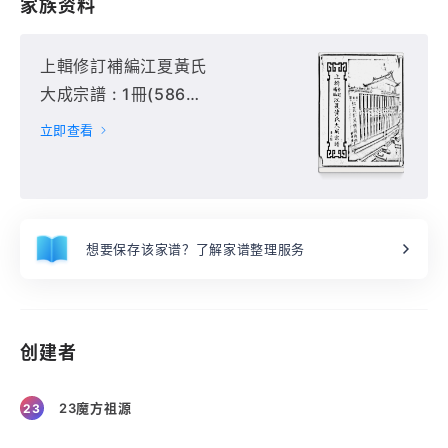
家族资料
上輯修訂補編江夏黃氏
大成宗譜 : 1冊(586
頁),
立即查看
想要保存该家谱？了解家谱整理服务
创建者
23魔方祖源
23