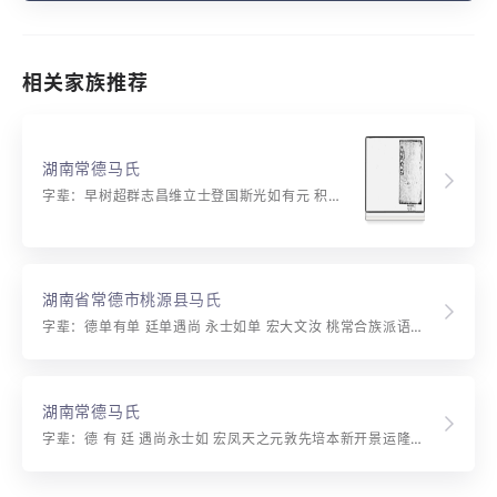
相关家族推荐
湖南常德马氏
字辈：早树超群志昌维立士登国斯光如有元 积善先培本新开景运隆家声长丕振厚泽庆扶风
湖南省常德市桃源县马氏
字辈：德单有单 廷单遇尚 永士如单 宏大文汝 桃常合族派语：积善先培本 新开景运隆 家声长丕振 厚泽庆扶风 常德前河马氏原派：早树超群 志昌维玄 士登国斯 光如有元
湖南常德马氏
字辈：德 有 廷 遇尚永士如 宏凤天之元敦先培本新开景运隆家声长丕振厚泽庆扶风