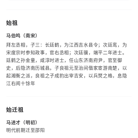
始祖
马伯鸣（南宋）
拜左丞相，子三：长廷鹤，为江西吉水县令；次廷鸾，为
宋度宗时参知政事，官右丞相；次廷骥，端平二年进士。
廷鹤之孙金童，咸淳时进士，任山东济南府尹，官至御
史，后隐济南历城县。子良祖元至治间偕家宦游南楚，以
起湘衡之派，良祖之子成豹出宰吉安，以兵燹之格，息隐
江右阅十馀年
始迁祖
马进才（明初）
明代前期迁至邵阳