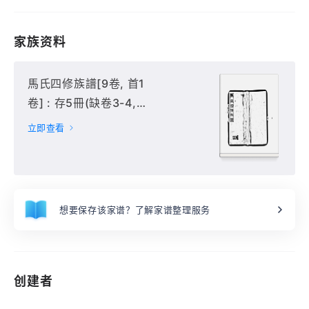
家族资料
馬氏四修族譜[9卷, 首1
卷] : 存5冊(缺卷3-4,
8-9),
立即查看
想要保存该家谱？了解家谱整理服务
创建者