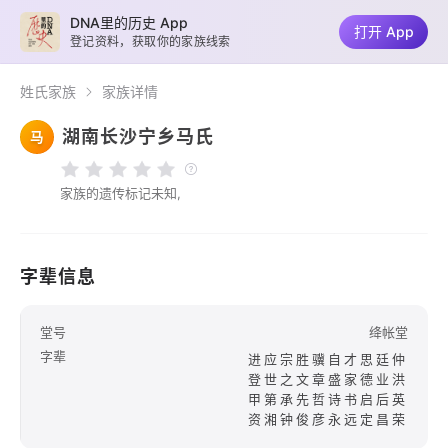
DNA里的历史 App
打开 App
登记资料，获取你的家族线索
姓氏家族
家族详情
湖南长沙宁乡马氏
马
家族的遗传标记未知,
字辈信息
堂号
绛帐堂
字辈
进应宗胜骥自才思廷仲
登世之文章盛家德业洪
甲第承先哲诗书启后英
资湘钟俊彦永远定昌荣