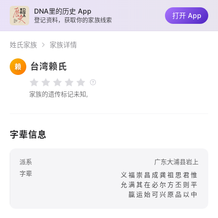
DNA里的历史 App
打开 App
登记资料，获取你的家族线索
姓氏家族
家族详情
台湾赖氏
赖
家族的遗传标记未知,
字辈信息
派系
广东大浦县岩上
字辈
义福崇昌成龚祖思君惟
允满其在必尔方丕则平
靝运始可兴原品以中