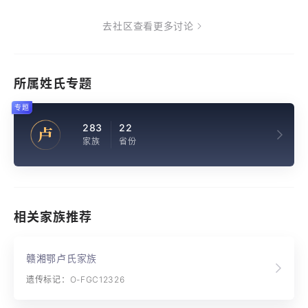
去社区查看更多讨论
所属姓氏专题
专题
283
22
卢
家族
省份
相关家族推荐
赣湘鄂卢氏家族
遗传标记：O-FGC12326