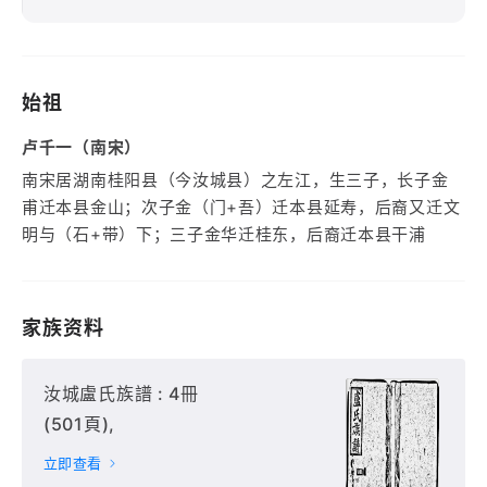
始祖
卢千一（南宋）
南宋居湖南桂阳县（今汝城县）之左江，生三子，长子金
甫迁本县金山；次子金（门+吾）迁本县延寿，后裔又迁文
明与（石+带）下；三子金华迁桂东，后裔迁本县干浦
家族资料
汝城盧氏族譜 : 4冊
(501頁),
立即查看