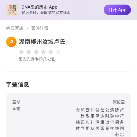
DNA里的历史 App
打开 App
登记资料，获取你的家族线索
姓氏家族
家族详情
湖南郴州汝城卢氏
卢
家族的遗传标记未知,
字辈信息
堂号
叙伦堂
字辈
金和云仲试仕公清廷卢
一尚敬宗明达时钟学行
纯正典礼惇庸道全德备
体立用从居家克孝佐国
必忠