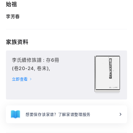
始祖
李芳春
家族资料
李氏續修族譜 : 存6冊
(卷20-24, 卷末),
立即查看
想要保存该家谱？了解家谱整理服务