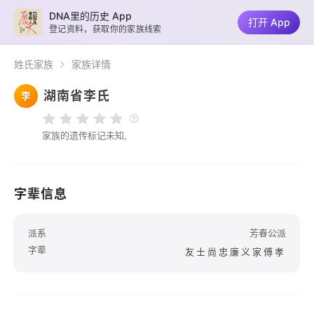
DNA里的历史 App
打开 App
登记资料，获取你的家族线索
姓氏家族
家族详情
湖南省李氏
李
家族的遗传标记未知,
字辈信息
派系
芳春公派
字辈
友士尚忠廉义家傅孝