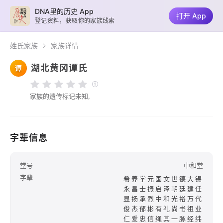
DNA里的历史 App
打开 App
登记资料，获取你的家族线索
姓氏家族
家族详情
湖北黄冈谭氏
谭
家族的遗传标记未知,
字辈信息
堂号
中和堂
字辈
希养学元国文世德大锡
永昌士振启泽朝廷建任
显扬承烈中和光裕万代
俊杰郁彬有礼尚书祖业
仁爱忠信绳其一脉经纬