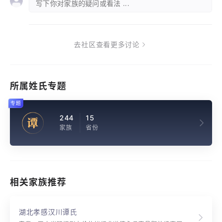
写下你对家族的疑问或看法 ...
去社区查看更多讨论
所属姓氏专题
专题
244
15
谭
家族
省份
相关家族推荐
湖北孝感汉川谭氏