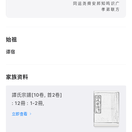
同运尧舜安邦知鸣识广
孝弟联方
始祖
谭宿
家族资料
譚氏宗譜[10卷, 首2卷]
: 12冊 : 1-2冊,
立即查看