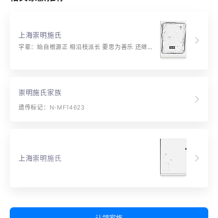
上海崇明施氏
字辈：始自根源正 相沿枝派长 要思为善乐 还继读书香 孝谊名当着 忠贞姓可扬 斯言常践履 奕世允亨昌
崇明施氏家族
遗传标记：N-MF14623
上海崇明施氏
认领家族