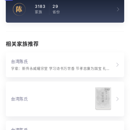
3183
29
陈
家族
省份
相关家族推荐
台湾陈氏
字辈：新传永威耀宗堂 学习诗书万世香 节孝忠廉为国宝 礼仁智义信堪扬
台湾陈氏
台湾陈氏