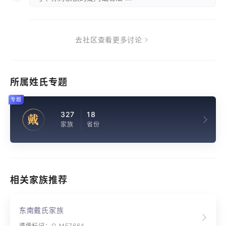
去社区查看更多讨论
所属姓氏专题
专题
327
18
戴
家族
省份
相关家族推荐
东南戴氏家族
遗传标记：O-MF7664