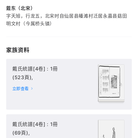
戴东（北宋）
字天旭，行龙五，北宋时自仙居县皤滩村迁居永嘉县菇田
明文村（今属桥头镇）
家族资料
戴氏統譜[4卷] : 1冊
(523頁),
立即查看
戴氏統譜[4卷] : 1冊
(69頁),