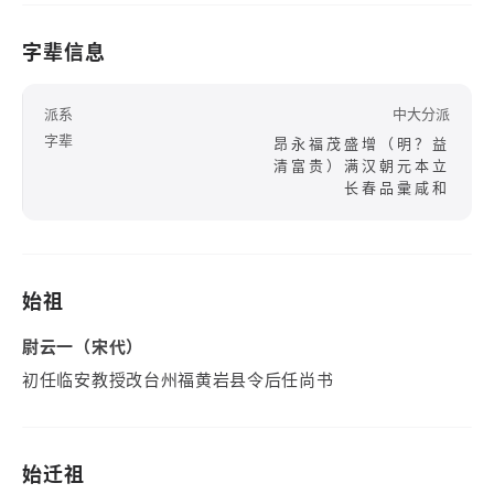
字辈信息
派系
中大分派
字辈
昂永福茂盛增（明？益
清富贵）满汉朝元本立
长春品彚咸和
始祖
尉云一（宋代）
初任临安教授改台州福黄岩县令后任尚书
始迁祖