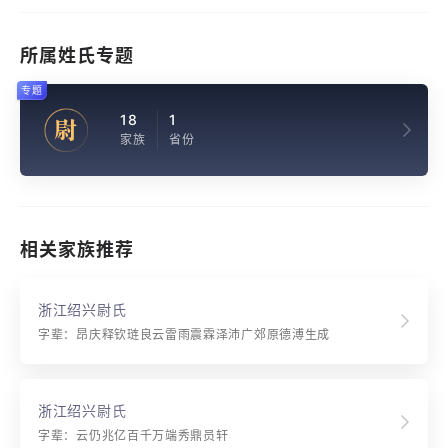
所属姓氏专题
专题
18
1
尉
家族
省份
相关家族推荐
浙江绍兴尉氏
字辈：昂庆释钦琏良云雷雨震霖泽沛广郊原德溥生成
浙江绍兴尉氏
字辈：云仍兆亿百千万端秀鼎员轩