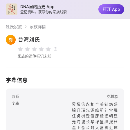
DNA里的历史 App
打开 App
登记资料，获取你的家族线索
姓氏家族
家族详情
台湾刘氏
刘
家族的遗传标记未知,
字辈信息
派系
彭城郡
字辈
累馗信永相全美钊炳盛
锦升瑞先源维新？宝晨
任贞树登俊彦标德朝廷
元海诚长华禄星拱报杜
温上仓荣封大富贵近璋