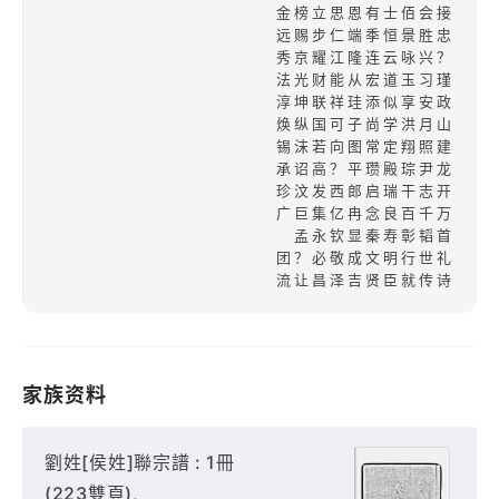
金榜立思恩有士佰会接
远赐步仁端季恒景胜忠
秀京耀江隆连云咏兴？
法光财能从宏道玉习瑾
淳坤联祥珪添似享安政
焕纵国可子尚学洪月山
锡沫若向图常定翔照建
承诏高？平瓒殿琮尹龙
珍汶发西郎启瑞干志开
广巨集亿冉念良百千万
孟永钦显秦寿彰韬首
团？必敬成文明行世礼
流让昌泽吉贤臣就传诗
家族资料
劉姓[侯姓]聯宗譜 : 1冊
(223雙頁),