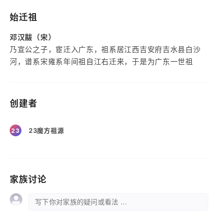
始迁祖
邓汉黻（宋）
乃宣公之子，宦迁入广东，祖系居江西吉安府吉水县白沙
河，谱系宋雍系年间祖自江右迁来，于是为广东一世祖
创建者
23魔方祖源
23
家族讨论
写下你对家族的疑问或看法 ...