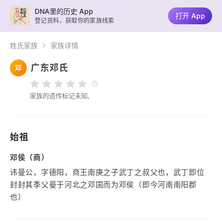
DNA里的历史 App
打开 App
登记资料，获取你的家族线索
姓氏家族
家族详情
广东邓氏
邓
家族的遗传标记未知,
始祖
邓侯（商）
讳曼公，字德阳，商王南庚之子武丁之叔父也，武丁即位
封封其季父曼于河北之邓国而为邓侯（即今河南南阳郡
也）