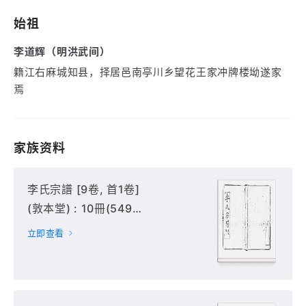
始祖
李道辉（明洪武间）
籍江右麻城知县，择居邑南亭川乡望花王家冲牌楼坳遂家
焉
家族资料
李氏宗譜 [9卷, 首1卷]
(敦本堂) : 10冊(549
頁) : 1-3冊,
立即查看