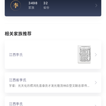
3498
32
李
家族
省份
相关家族推荐
江西李氏
江西省李氏
字辈：光天化月照鸿先喜泰尧才发光隆茂林应登文朝忠厚传家远开祥重得尊
江西李氏