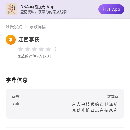
DNA里的历史 App
打开 App
登记资料，获取你的家族线索
姓氏家族
家族详情
江西李氏
李
家族的遗传标记未知,
字辈信息
堂号
敦本堂
字辈
启大宗枝秀贻谋世泽新
克勤修慎业志在振家声