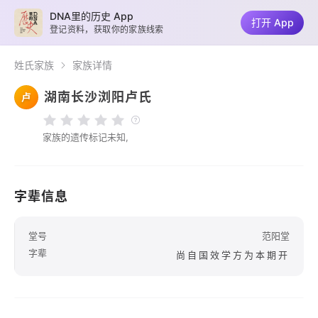
DNA里的历史 App
打开 App
登记资料，获取你的家族线索
姓氏家族
家族详情
湖南长沙浏阳卢氏
卢
家族的遗传标记未知,
字辈信息
堂号
范阳堂
字辈
尚自国效学方为本期开