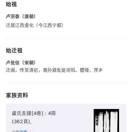
始祖
卢宗泰（唐朝）
迁居江西虔化（今江西宁都）
始迁祖
卢处信（宋朝）
迁闽，传至清初，裔孙避乱徙浏阳、醴陵、萍乡
家族资料
盧氏支譜[4卷] : 4冊
(362頁),