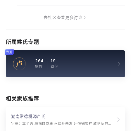
去社区查看更多讨论
所属姓氏专题
专题
264
19
卢
家族
省份
相关家族推荐
湖南常德桃源卢氏
字辈：本至善 顺豫自成康 积厚开荣发 升恒锡庆祥 敦伦昭典则 起绪广纯良 新邵武安益 湘原誉颂扬