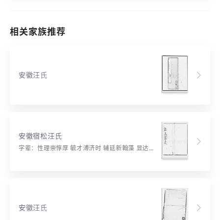
相关家族推荐
安徽汪氏
安徽宿松汪氏
字辈：性理崇惇厚 毓才溥济时 辅廷新翰藻 显达振鸿仪 导大必原盛 功宗衍庆长 承先传祖泽 世德启禜光 唐宋开家第 琼枝万代芳 诗书裕后季 事业振中邦
安徽汪氏