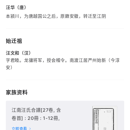
汪华（唐）
本颍川，为唐越国公之后，原籍安徽，转迁至江阴
始迁祖
汪文和（汉）
字君睦。龙骧将军，授会稽令。南渡江居严州始新（今淳
安）
家族资料
江南汪氏合譜[27卷, 含
卷首] : 20冊 : 1-12冊,
立即查看