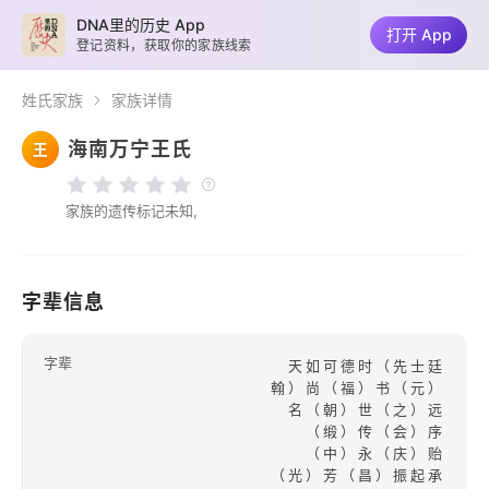
DNA里的历史 App
打开 App
登记资料，获取你的家族线索
姓氏家族
家族详情
海南万宁王氏
王
家族的遗传标记未知,
字辈信息
字辈
天如可德时（先士廷
翰）尚（福）书（元）
名（朝）世（之）远
（缎）传（会）序
（中）永（庆）贻
（光）芳（昌）振起承