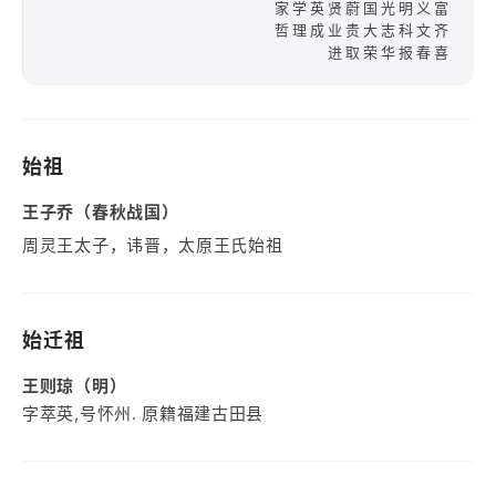
家学英贤蔚国光明义富
哲理成业贵大志科文齐
进取荣华报春喜
始祖
王子乔（春秋战国）
周灵王太子，讳晋，太原王氏始祖
始迁祖
王则琼（明）
字萃英,号怀州. 原籍福建古田县