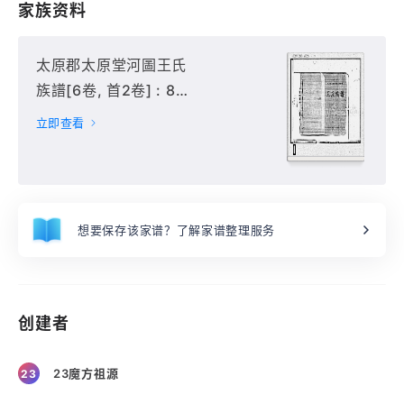
家族资料
太原郡太原堂河圖王氏
族譜[6卷, 首2卷] : 8冊
(649頁),
立即查看
想要保存该家谱？了解家谱整理服务
创建者
23魔方祖源
23