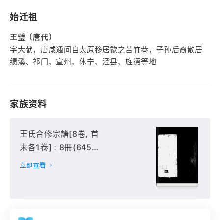
始迁祖
王璧（唐代）
字大献，唐咸通间自太原移居歙之苦竹巷，子孙后裔散居
绩溪、祁门、宣州、休宁、泾县、旌德等地
家族资料
王氏合修宗譜[8卷, 首
末各1卷] : 8冊(645
頁),
立即查看