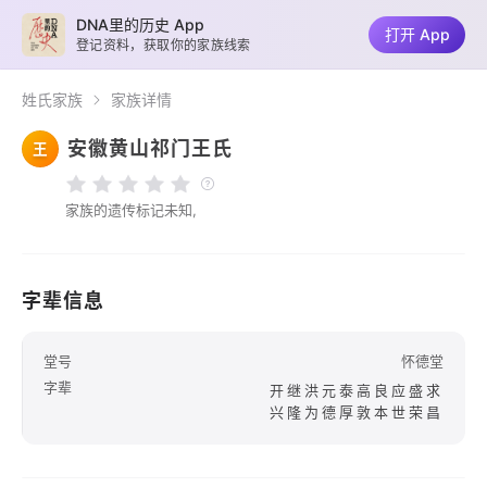
DNA里的历史 App
打开 App
登记资料，获取你的家族线索
姓氏家族
家族详情
安徽黄山祁门王氏
王
家族的遗传标记未知,
字辈信息
堂号
怀德堂
字辈
开继洪元泰高良应盛求
兴隆为德厚敦本世荣昌