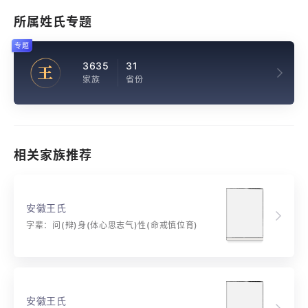
所属姓氏专题
专题
3635
31
王
家族
省份
相关家族推荐
安徽王氏
字辈：问(辩)身(体心思志气)性(命戒慎位育)
安徽王氏