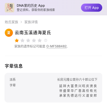
DNA里的历史 App
打开 App
登记资料，获取你的家族线索
姓氏家族
家族详情
云南玉溪通海夏氏
夏
家族的遗传标记可能是
O-MF588482
,
字辈信息
派系
长房元隆公曾孙六十郎公位下
字辈
延祥大富贵兴旺庆贤良
世盛荣华广恩高任有光
承家先德远行义道安邦