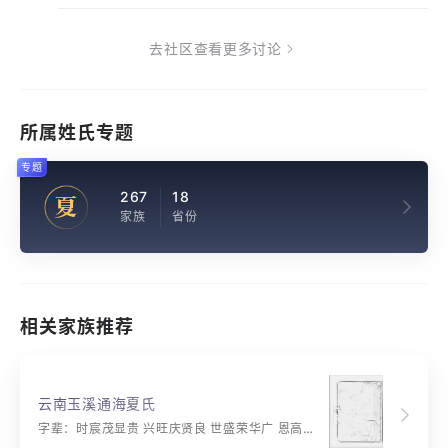
去社区查看更多讨论
所属姓氏专题
专题
267
18
夏
家族
省份
相关家族推荐
云南玉溪通海夏氏
字辈：时宸茂显贵 兴旺庆贤良 世盛荣华广 恩高任有光 承家先德远 行义道安邦