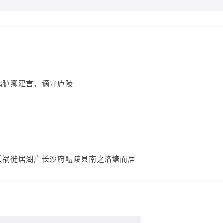
鸿胪卿建言，谪守庐陵
）
兵祸徙居湖广长沙府醴陵县南之洛塘而居