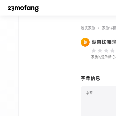
姓氏家族
家族详
湖南株洲
郭
家族的遗传标记
字辈信息
字辈