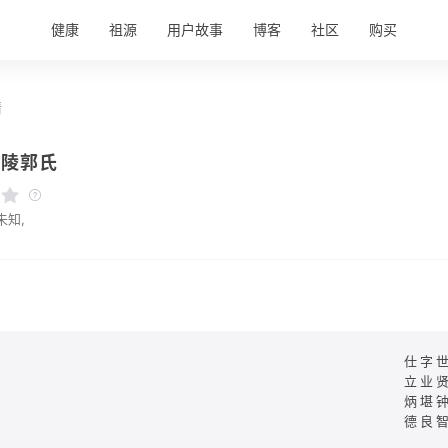
健康
祖源
用户故事
博客
社区
购买
情
醴陵郭氏
未知,
仕字
立业
炳堪
德良