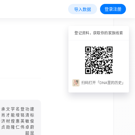
登录注册
导入数据
登记资料，获取你的家族线索
扫码打开「DNA里的历史」
世承文学名登功建
贤肖才能增铭清标
钟济材煌惠英敏俊
智贞勋隆仁伟卓蔚
韶昆