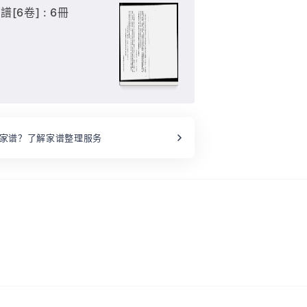
6卷] : 6冊
家谱？了解家谱整理服务