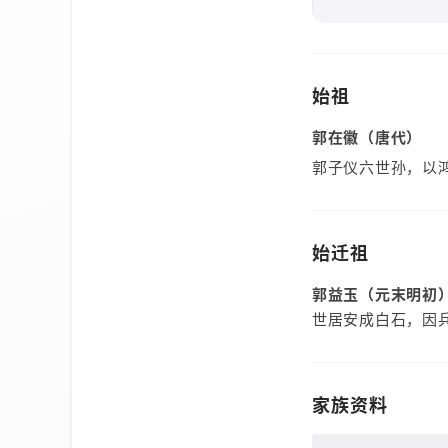
始祖
郭在徽（唐代）
郭子仪六世孙，以
始迁祖
郭益玉（元末明初
世居安成白石，因
家族资料