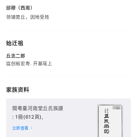
邱穆（西周）
领镇营丘，因地受姓
始迁祖
丘念二郎
諡创裕宏寿. 开基瑶上
家族资料
閩粵臺河南堂丘氏族譜
: 1冊(612頁),
立即查看