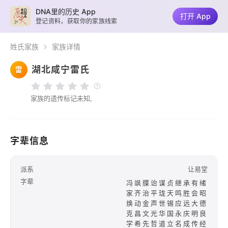
DNA里的历史 App
打开 App
登记资料，获取你的家族线索
姓氏家族
家族详情
湖北咸宁雷氏
雷
家族的遗传标记未知,
字辈信息
派系
让易堂
字辈
冯飒牒诒谋贞继承有绪
家齐治平珑天鸣胜会昭
焕动金声世锡应远大德
克昌文光华国永庆明良
学希先哲道立名成传经