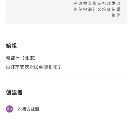
守典益誉增荣祖源发启
铭纪宗训礼义培贤炫耀
第庭
始祖
雷载七（北宋）
由江南安庆迁居至湖北咸宁
创建者
23魔方祖源
23