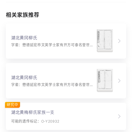
相关家族推荐
湖北黄冈柳氏
字辈：懋德延宏祚文英学士家有开方可泰名誉世光华 继述辉先绪相传重守成贤才征焕发凤藻锡恩荣
湖北黄冈柳氏
字辈：懋德延宏祚文英学士家有开方可泰名誉世光华继述辉先绪相传重守成贤才征焕发凤藻锡恩荣
研究中
湖北黄梅柳氏家族一支
可能的遗传标记：O-Y20932