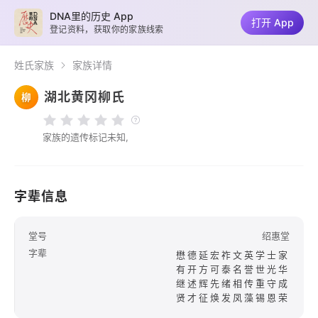
DNA里的历史 App
打开 App
登记资料，获取你的家族线索
姓氏家族
家族详情
湖北黄冈柳氏
柳
家族的遗传标记未知,
字辈信息
堂号
绍惠堂
字辈
懋德延宏祚文英学士家
有开方可泰名誉世光华
继述辉先绪相传重守成
贤才征焕发凤藻锡恩荣