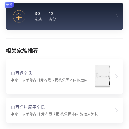
专题
30
12
辛
家族
省份
相关家族推荐
山西崞辛氏
字辈：节孝尊古训芳名累世扬枝荣因本固源远应流长
山西忻州原平辛氏
字辈：节孝尊古训 芳名累世扬 枝荣因本固 源远应流长