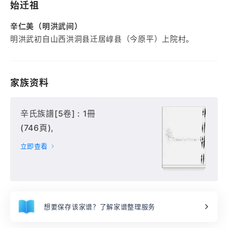
始迁祖
辛仁美（明洪武间）
明洪武初自山西洪洞县迁居崞县（今原平）上院村。
家族资料
辛氏族譜[5卷] : 1冊
(746頁),
立即查看
想要保存该家谱？了解家谱整理服务