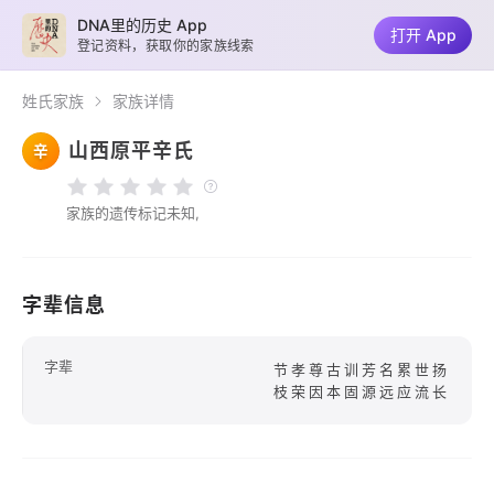
DNA里的历史 App
打开 App
登记资料，获取你的家族线索
姓氏家族
家族详情
山西原平辛氏
辛
家族的遗传标记未知,
字辈信息
字辈
节孝尊古训芳名累世扬
枝荣因本固源远应流长