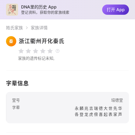
DNA里的历史 App
打开 App
登记资料，获取你的家族线索
姓氏家族
家族详情
浙江衢州开化秦氏
秦
家族的遗传标记未知,
字辈信息
堂号
培德堂
字辈
永麟兆吉瑞德大世先华
各登龙虎傍喜起表家声