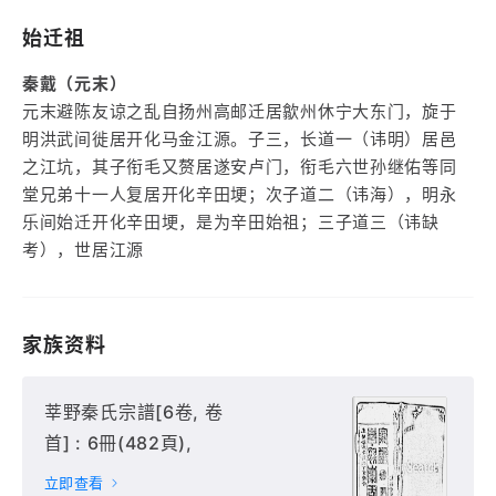
始迁祖
秦戴（元末）
元末避陈友谅之乱自扬州高邮迁居歙州休宁大东门，旋于
明洪武间徙居开化马金江源。子三，长道一（讳明）居邑
之江坑，其子衔毛又赘居遂安卢门，衔毛六世孙继佑等同
堂兄弟十一人复居开化辛田埂；次子道二（讳海），明永
乐间始迁开化辛田埂，是为辛田始祖；三子道三（讳缺
考），世居江源
家族资料
莘野秦氏宗譜[6卷, 卷
首] : 6冊(482頁),
立即查看