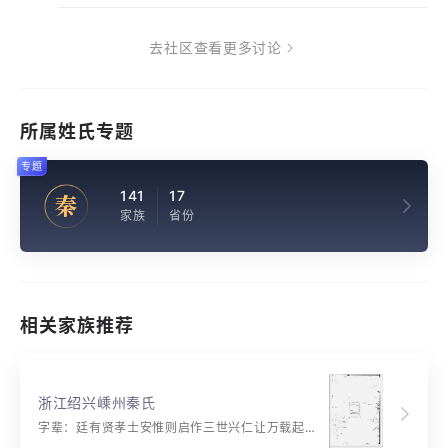
去社区查看更多讨论
所属姓氏专题
专题
141
17
秦
家族
省份
相关家族推荐
浙江绍兴嵊州秦氏
字辈：廷有贤孝士安惟则启作三世兴仁让万载起英豪光华昭祖德宜望庆自高