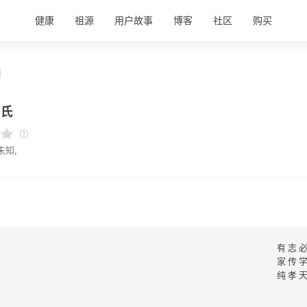
健康
祖源
用户故事
博客
社区
购买
情
杨氏
未知,
有志
家传
纯孝