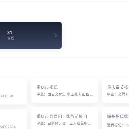
4
31
省份
重庆市杨氏
重庆奉节杨
字辈：国云文智忠 小玉礼志弘 四德光明昌 永正大兴荣
字辈：文登
K1038
重庆市县酉阳土家族苗族自治
靖州杨氏家
县毛坝乡杨氏
字辈：曰斯隆运会，正大启昌明，自有兴朝彦，贤才继仕生。
遗传标记：C-
F92614