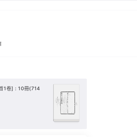
湾
1卷] : 10冊(714