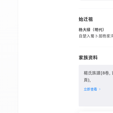
始迁祖
杨大禄（明代）
自楚入蜀卜居杨家
家族资料
楊氏族譜[8卷, 首
頁),
立即查看