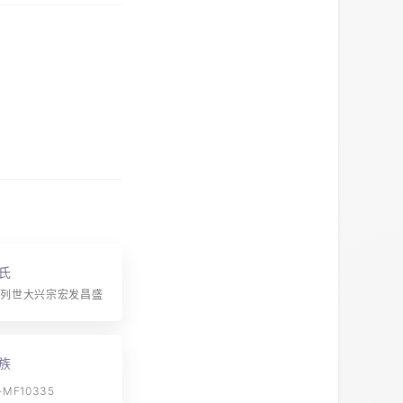
氏
开列世大兴宗宏发昌盛
族
MF10335