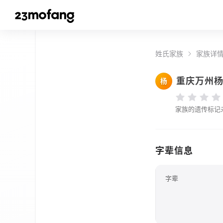
姓氏家族
家族详
重庆万州
杨
家族的遗传标记
字辈信息
字辈