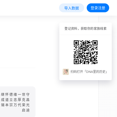
登录注册
导入数据
登记资料，获取你的家族线索
扫码打开「DNA里的历史」
必继怀德维一世守
学成道立忠厚克昌
天锡本宗万代荣光
启迪