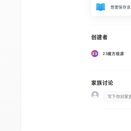
想要保存该
创建者
23魔方祖源
23
家族讨论
写下你对家族